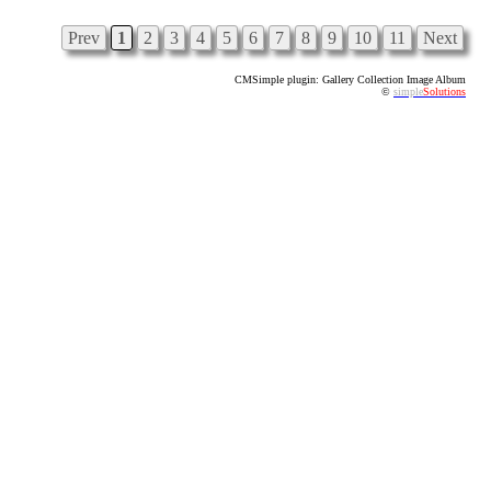
Prev
1
2
3
4
5
6
7
8
9
10
11
Next
CMSimple plugin: Gallery Collection Image Album
©
simple
Solutions